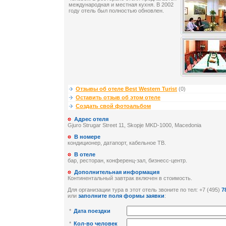
международная и местная кухня. В 2002
году отель был полностью обновлен.
Отзывы об отеле Best Western Turist
(0)
Оставить отзыв об этом отеле
Создать свой фотоальбом
Адрес отеля
Gjuro Strugar Street 11, Skopje MKD-1000, Macedonia
В номере
кондиционер, датапорт, кабельное ТВ.
В отеле
бар, ресторан, конференц-зал, бизнесс-центр.
Дополнительная информация
Континентальный завтрак включен в стоимость.
Для организации тура в этот отель звоните по тел: +7 (495)
7
или
заполните поля формы заявки
:
*
Дата поездки
*
Кол-во человек