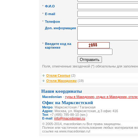
*
Ф.И.О
*
E-mail
*
Телефон
Доп. информация
*
Введите код на
картинке
Поля, отмеченные звездочкой (*) обязательны для заполнен
Отели Скопье
(2)
Отели Македонии
(19)
Наши координаты
Macedonian
-
туры в Македонию, отдых в Македонии, отел
Офис на Марксистской
Метро
: Марксистская / Таганская
Адрес
: Москва, ул. Марксистская, д 3 офис 416
Тел
: +7 (495) 785-88-10 (мн.)
E-mail
:
info@macedonian.ru
© 2005-2014, macedonian.ru Все права защищены.
Полное или частичное использование любых материалов во
ссылке на www.macedonian.ru!