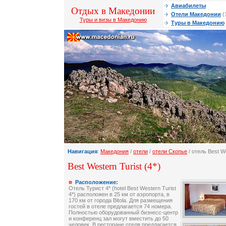
Авиабилеты
Отдых в Македонии
Отели Македонии
(
Туры и визы в Македонию
Туры в Македонию
Навигация
:
Македония
/
отели
/
отели Скопье
/ отель Best We
Best Western Turist (4*)
Расположение:
Отель Турист 4* (hotel Best Western Turist
4*) расположен в 25 км от аэропорта, в
170 км от города Bitola. Для размещения
гостей в отеле предлагается 74 номера.
Полностью оборудованный бизнесс-центр
и конференц зал могут вместить до 50
человек. В ресторане отеля предлагается