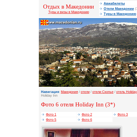
Авиабилеты
Отдых в Македонии
Отели Македонии
(
Туры и визы в Македонию
Туры в Македонию
Навигация
:
Македония
/
отели
/
отели Скопье
/
отель Holiday
Holiday Inn
Фото 6 отеля Holiday Inn (3*)
Фото 1
Фото 2
Фото 3
Фото 5
Фото 6